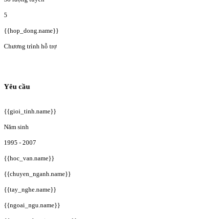
5
{{hop_dong.name}}
Chương trình hỗ trợ
Yêu cầu
{{gioi_tinh.name}}
Năm sinh
1995 - 2007
{{hoc_van.name}}
{{chuyen_nganh.name}}
{{tay_nghe.name}}
{{ngoai_ngu.name}}