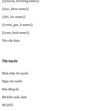
{{yeucau_hoctieng.name}}
{{suc_khoe.name}}
{{thi_luc.name}}
{{viem_gan_b.name}}
{{xam_hinh.name}}
Yêu cầu khác
Thi tuyển
Hình thức thi tuyển
Ngày thi tuyển
Hạn đăng ký
Dự kiến xuất cảnh
09/2025