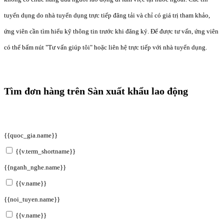
tuyển dụng do nhà tuyển dụng trực tiếp đăng tải và chỉ có giá trị tham khảo,
ứng viên cần tìm hiểu kỹ thông tin trước khi đăng ký. Để được tư vấn, ứng viên
có thể bấm nút "Tư vấn giúp tôi" hoặc liên hệ trực tiếp với nhà tuyển dụng.
Tìm đơn hàng trên Sàn xuất khẩu lao động
{{quoc_gia.name}}
{{v.term_shortname}}
{{nganh_nghe.name}}
{{v.name}}
{{noi_tuyen.name}}
{{v.name}}