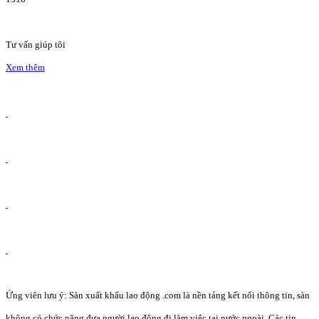
Tư vấn giúp tôi
Xem thêm
Ứng viên lưu ý: Sàn xuất khẩu lao động .com là nền tảng kết nối thông tin, sàn
không có chức năng đưa người lao động đi làm việc tại nước ngoài. Các tin