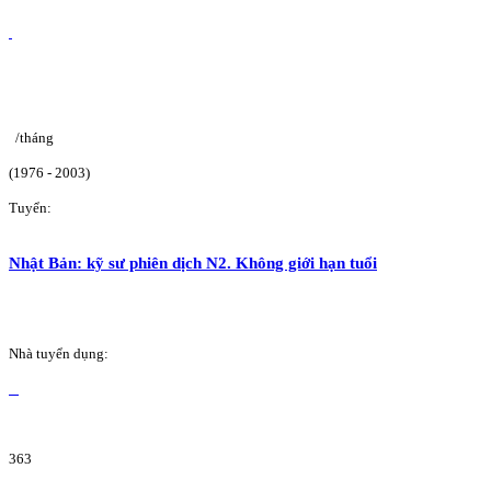
/tháng
(1976 - 2003)
Tuyển:
Nhật Bản: kỹ sư phiên dịch N2. Không giới hạn tuổi
Nhà tuyển dụng:
363