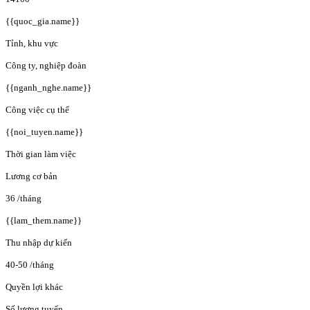
{{quoc_gia.name}}
Tỉnh, khu vực
Công ty, nghiệp đoàn
{{nganh_nghe.name}}
Công việc cụ thể
{{noi_tuyen.name}}
Thời gian làm việc
Lương cơ bản
36
/tháng
{{lam_them.name}}
Thu nhập dự kiến
40-50
/tháng
Quyền lợi khác
Số lượng tuyển