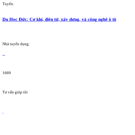
Tuyển:
Du Học Đức: Cơ khí, điện tử, xây dựng, và công nghệ ô tô
Nhà tuyển dụng:
1669
Tư vấn giúp tôi