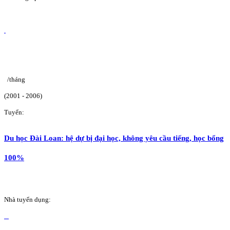
/tháng
(2001 - 2006)
Tuyển:
Du học Đài Loan: hệ dự bị đại học, không yêu cầu tiếng, học bổng
100%
Nhà tuyển dụng: