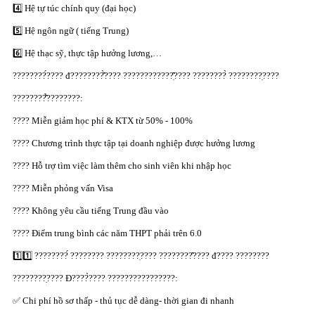
4️⃣ Hệ tự túc chính quy (đại học)
5️⃣ Hệ ngôn ngữ ( tiếng Trung)
6️⃣ Hệ thạc sỹ, thực tập hưởng lương,…
????????́???? đ????????̂̀???? ????????????̣̂???? ????????̀ ????????̣????
????????̂̉????????:
???? Miễn giảm học phí & KTX từ 50% - 100%
???? Chương trình thực tập tại doanh nghiệp được hưởng lương
???? Hỗ trợ tìm việc làm thêm cho sinh viên khi nhập học
???? Miễn phỏng vấn Visa
???? Không yêu cầu tiếng Trung đầu vào
???? Điểm trung bình các năm THPT phải trên 6.0
1️⃣1️⃣ ????????́ ???????? ????????̣???? ????????̂???? đ???? ????????
????????̣???? Đ????̀???? ????????????????:
✅ Chi phí hồ sơ thấp - thủ tục dễ dàng- thời gian đi nhanh