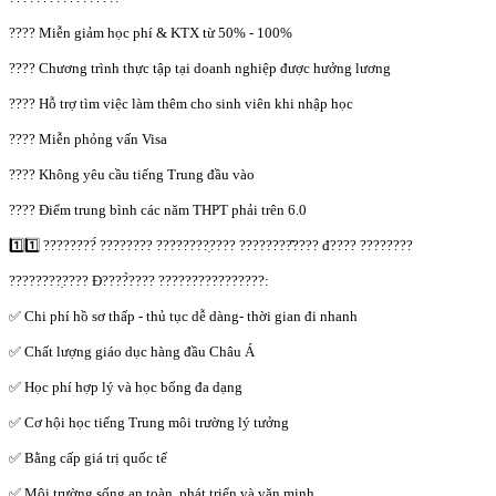
???? Miễn giảm học phí & KTX từ 50% - 100%
???? Chương trình thực tập tại doanh nghiệp được hưởng lương
???? Hỗ trợ tìm việc làm thêm cho sinh viên khi nhập học
???? Miễn phỏng vấn Visa
???? Không yêu cầu tiếng Trung đầu vào
???? Điểm trung bình các năm THPT phải trên 6.0
1️⃣1️⃣ ????????́ ???????? ????????̣???? ????????̂???? đ???? ????????
????????̣???? Đ????̀???? ????????????????:
✅ Chi phí hồ sơ thấp - thủ tục dễ dàng- thời gian đi nhanh
✅ Chất lượng giáo dục hàng đầu Châu Á
✅ Học phí hợp lý và học bổng đa dạng
✅ Cơ hội học tiếng Trung môi trường lý tưởng
✅ Bằng cấp giá trị quốc tế
✅ Môi trường sống an toàn, phát triển và văn minh