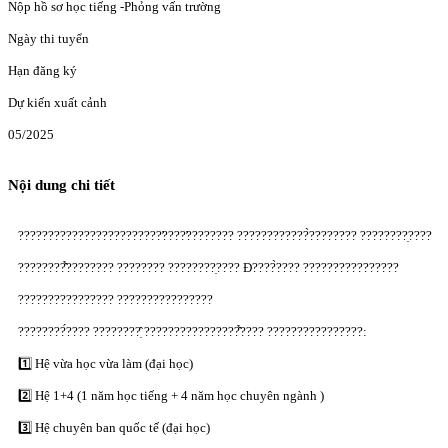
Nộp hồ sơ học tiếng -Phỏng vấn trường
Ngày thi tuyển
Hạn đăng ký
Dự kiến xuất cảnh
05/2025
Nội dung chi tiết
????????????????????????̛????̛???????? ????????????̀???????? ????????̣????
????????̂̉???????? ???????? ????????̣???? Đ????̀???? ????????????????
???????????????? ????????????????
????????́???? ????????̣̂ ????????????????̂̉???? ????????????????:
1️⃣ Hệ vừa học vừa làm (đại học)
2️⃣ Hệ 1+4 (1 năm học tiếng + 4 năm học chuyên ngành )
3️⃣ Hệ chuyên ban quốc tế (đại học)