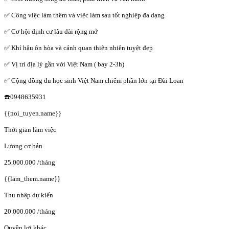
✅ Công việc làm thêm và việc làm sau tốt nghiệp đa dạng
✅ Cơ hội định cư lâu dài rộng mở
✅ Khí hậu ôn hòa và cảnh quan thiên nhiên tuyệt đẹp
✅ Vị trí địa lý gần với Việt Nam ( bay 2-3h)
✅ Cộng đồng du học sinh Việt Nam chiếm phần lớn tại Đài Loan
☎️0948635931
{{noi_tuyen.name}}
Thời gian làm việc
Lương cơ bản
25.000.000
/tháng
{{lam_them.name}}
Thu nhập dự kiến
20.000.000
/tháng
Quyền lợi khác