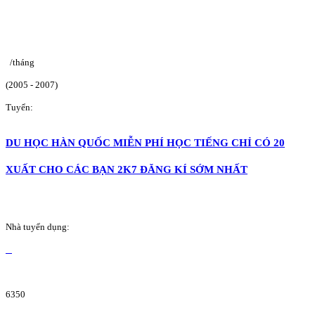
/tháng
(2005 - 2007)
Tuyển:
DU HỌC HÀN QUỐC MIỄN PHÍ HỌC TIẾNG CHỈ CÓ 20
XUẤT CHO CÁC BẠN 2K7 ĐĂNG KÍ SỚM NHẤT
Nhà tuyển dụng:
6350