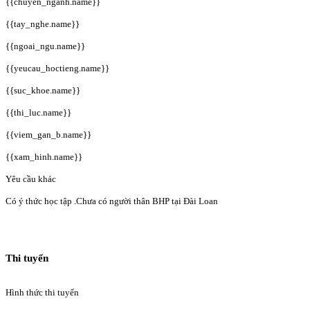
{{chuyen_nganh.name}}
{{tay_nghe.name}}
{{ngoai_ngu.name}}
{{yeucau_hoctieng.name}}
{{suc_khoe.name}}
{{thi_luc.name}}
{{viem_gan_b.name}}
{{xam_hinh.name}}
Yêu cầu khác
Có ý thức học tập .Chưa có người thân BHP tại Đài Loan
Thi tuyển
Hình thức thi tuyển