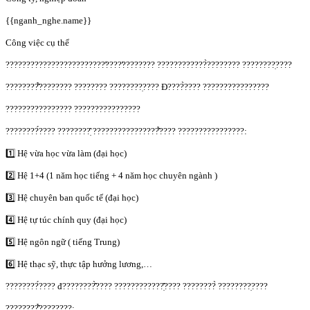
{{nganh_nghe.name}}
Công việc cụ thể
????????????????????????̛????̛???????? ????????????̀???????? ????????̣????
????????̂̉???????? ???????? ????????̣???? Đ????̀???? ????????????????
???????????????? ????????????????
????????́???? ????????̣̂ ????????????????̂̉???? ????????????????:
1️⃣ Hệ vừa học vừa làm (đại học)
2️⃣ Hệ 1+4 (1 năm học tiếng + 4 năm học chuyên ngành )
3️⃣ Hệ chuyên ban quốc tế (đại học)
4️⃣ Hệ tự túc chính quy (đại học)
5️⃣ Hệ ngôn ngữ ( tiếng Trung)
6️⃣ Hệ thạc sỹ, thực tập hưởng lương,…
????????́???? đ????????̂̀???? ????????????̣̂???? ????????̀ ????????̣????
????????̂̉????????: