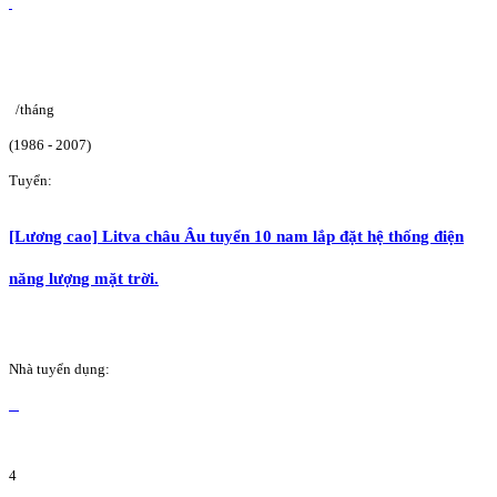
/tháng
(1986 - 2007)
Tuyển:
[Lương cao] Litva châu Âu tuyển 10 nam lắp đặt hệ thống điện
năng lượng mặt trời.
Nhà tuyển dụng:
4