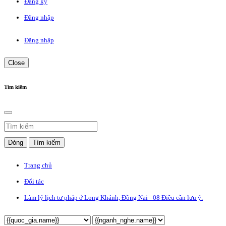
Đăng ký
Đăng nhập
Đăng nhập
Close
Tìm kiếm
Đóng
Tìm kiếm
Trang chủ
Đối tác
Làm lý lịch tư pháp ở Long Khánh, Đồng Nai - 08 Điều cần lưu ý.