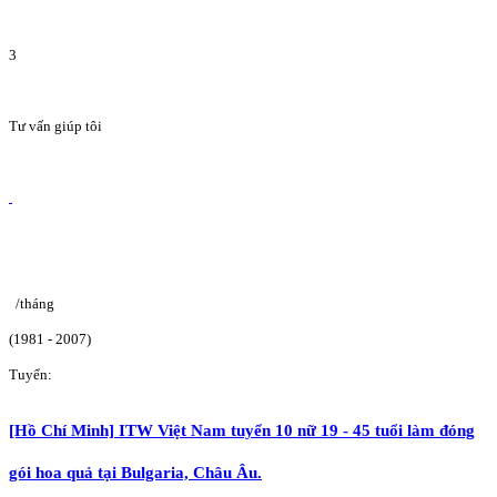
3
Tư vấn giúp tôi
/tháng
(1981 - 2007)
Tuyển:
[Hồ Chí Minh] ITW Việt Nam tuyển 10 nữ 19 - 45 tuổi làm đóng
gói hoa quả tại Bulgaria, Châu Âu.