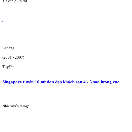
Tư vấn giúp tôi
/tháng
(2001 - 2007)
Tuyển:
Singapore tuyển 10 nữ dọn dẹp khách sạn 4 - 5 sao lương cao.
Nhà tuyển dụng: