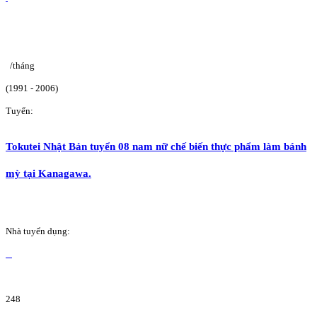
/tháng
(1991 - 2006)
Tuyển:
Tokutei Nhật Bản tuyển 08 nam nữ chế biến thực phẩm làm bánh
mỳ tại Kanagawa.
Nhà tuyển dụng:
248