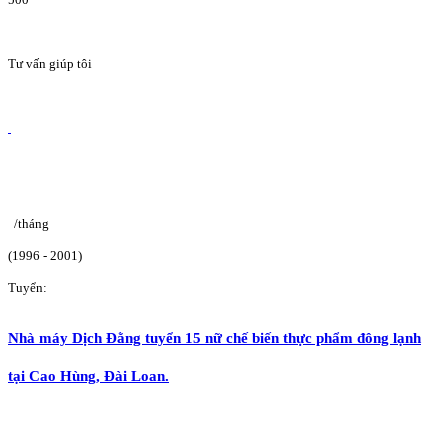
Tư vấn giúp tôi
/tháng
(1996 - 2001)
Tuyển:
Nhà máy Dịch Đằng tuyển 15 nữ chế biến thực phẩm đông lạnh
tại Cao Hùng, Đài Loan.