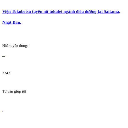
Viện Tokubetsu tuyển nữ tokutei ngành điều dưỡng tại Saitama,
Nhật Bản.
Nhà tuyển dụng:
2242
Tư vấn giúp tôi