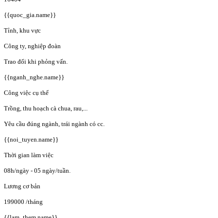
{{quoc_gia.name}}
Tỉnh, khu vực
Công ty, nghiệp đoàn
Trao đổi khi phỏng vấn.
{{nganh_nghe.name}}
Công việc cụ thể
Trồng, thu hoạch cà chua, rau,...
Yêu cầu đúng ngành, trái ngành có cc.
{{noi_tuyen.name}}
Thời gian làm việc
08h/ngày - 05 ngày/tuần.
Lương cơ bản
199000
/tháng
{{lam_them.name}}