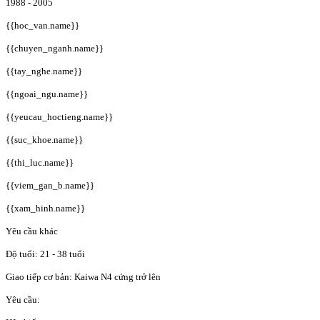
1988 - 2005
{{hoc_van.name}}
{{chuyen_nganh.name}}
{{tay_nghe.name}}
{{ngoai_ngu.name}}
{{yeucau_hoctieng.name}}
{{suc_khoe.name}}
{{thi_luc.name}}
{{viem_gan_b.name}}
{{xam_hinh.name}}
Yêu cầu khác
Độ tuổi: 21 - 38 tuổi
Giao tiếp cơ bản: Kaiwa N4 cứng trở lên
Yêu cầu: