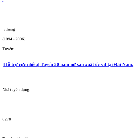
/tháng
(1994 - 2006)
Tuyển:
[Hỗ trợ cực nhiều] Tuyển 50 nam nữ sản xuất ốc vít tại Đài Nam.
Nhà tuyển dụng:
8278