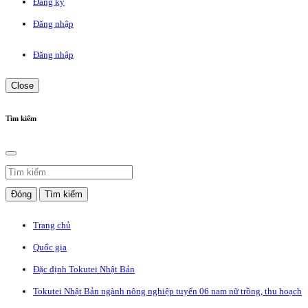
Đăng ký
Đăng nhập
Đăng nhập
Close
Tìm kiếm
Đóng
Tìm kiếm
Trang chủ
Quốc gia
Đặc định Tokutei Nhật Bản
Tokutei Nhật Bản ngành nông nghiệp tuyển 06 nam nữ trồng, thu hoạch