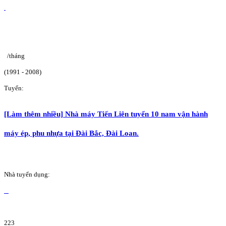
/tháng
(1991 - 2008)
Tuyển:
[Làm thêm nhiều] Nhà máy Tiến Liên tuyển 10 nam vận hành
máy ép, phu nhựa tại Đài Bắc, Đài Loan.
Nhà tuyển dụng:
223