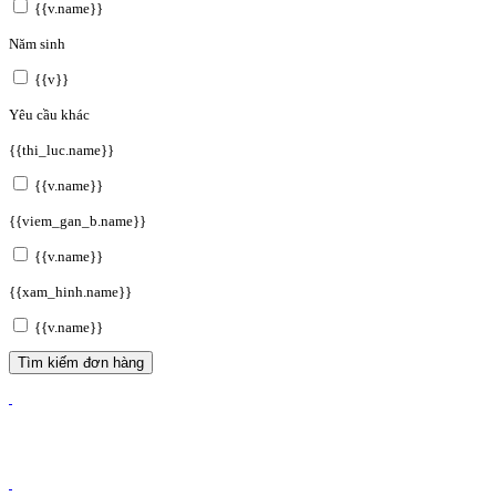
{{v.name}}
Năm sinh
{{v}}
Yêu cầu khác
{{thi_luc.name}}
{{v.name}}
{{viem_gan_b.name}}
{{v.name}}
{{xam_hinh.name}}
{{v.name}}
Tìm kiếm đơn hàng