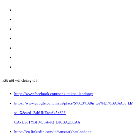
ĐĂNG KÝ WEBSITE TMĐT: 2023-0478/ĐK/TMĐT
CÔNG TY TNHH ANVIBI GROUP.
Giấy đăng ký kinh doanh số: 0110151964
Do Sở Kế hoạch & Đầu Tư Tp. Hà Nội cấp ngày 17/10/2022
Địa chỉ: Liên Hà, Đông Anh, Hà Nội.
Liên hệ quảng cáo:
info@anvibi.com
Hỗ trợ khách hàng:
Info@anvibi.com
Kết nối với chúng tôi
https://www.facebook.com/sanxuatkhaulaodong/
https://www.google.com/maps/place/S%C3%A0n+xu%E1%BA%A5t+k
sa=X&ved=2ahUKEwiAk5zS2f-
CAxU5o1YBHVLbAvIQ_BJ6BAgOEAA
https://vn.linkedin.com/in/sanxuatkhaulaodong