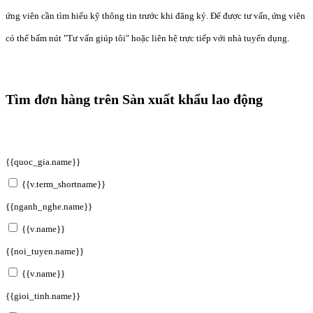
ứng viên cần tìm hiểu kỹ thông tin trước khi đăng ký. Để được tư vấn, ứng viên
có thể bấm nút "Tư vấn giúp tôi" hoặc liên hệ trực tiếp với nhà tuyển dụng.
Tìm đơn hàng trên Sàn xuất khẩu lao động
{{quoc_gia.name}}
{{v.term_shortname}}
{{nganh_nghe.name}}
{{v.name}}
{{noi_tuyen.name}}
{{v.name}}
{{gioi_tinh.name}}