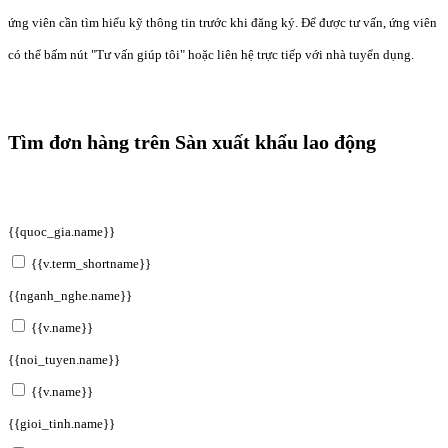
ứng viên cần tìm hiểu kỹ thông tin trước khi đăng ký. Để được tư vấn, ứng viên
có thể bấm nút "Tư vấn giúp tôi" hoặc liên hệ trực tiếp với nhà tuyển dụng.
Tìm đơn hàng trên Sàn xuất khẩu lao động
{{quoc_gia.name}}
{{v.term_shortname}}
{{nganh_nghe.name}}
{{v.name}}
{{noi_tuyen.name}}
{{v.name}}
{{gioi_tinh.name}}