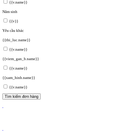
{{v.name}}
Năm sinh
{{v}}
Yêu cầu khác
{{thi_luc.name}}
{{v.name}}
{{viem_gan_b.name}}
{{v.name}}
{{xam_hinh.name}}
{{v.name}}
Tìm kiếm đơn hàng