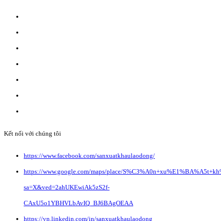
ĐĂNG KÝ WEBSITE TMĐT: 2023-0478/ĐK/TMĐT
CÔNG TY TNHH ANVIBI GROUP.
Giấy đăng ký kinh doanh số: 0110151964
Do Sở Kế hoạch & Đầu Tư Tp. Hà Nội cấp ngày 17/10/2022
Địa chỉ: Liên Hà, Đông Anh, Hà Nội.
Liên hệ quảng cáo:
info@anvibi.com
Hỗ trợ khách hàng:
Info@anvibi.com
Kết nối với chúng tôi
https://www.facebook.com/sanxuatkhaulaodong/
https://www.google.com/maps/place/S%C3%A0n+xu%E1%BA%A5t+k
sa=X&ved=2ahUKEwiAk5zS2f-
CAxU5o1YBHVLbAvIQ_BJ6BAgOEAA
https://vn.linkedin.com/in/sanxuatkhaulaodong