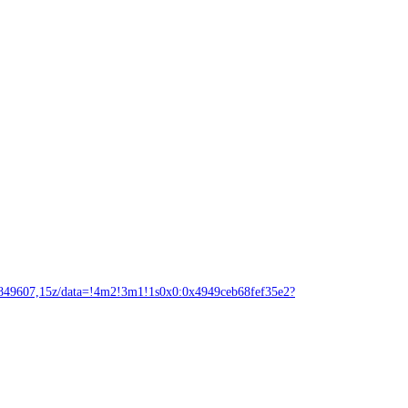
7,15z/data=!4m2!3m1!1s0x0:0x4949ceb68fef35e2?