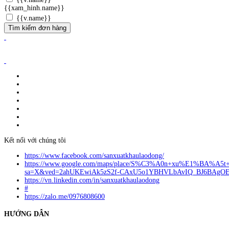
{{xam_hinh.name}}
{{v.name}}
Tìm kiếm đơn hàng
ĐĂNG KÝ WEBSITE TMĐT: 2023-0478/ĐK/TMĐT
CÔNG TY TNHH ANVIBI GROUP.
Giấy đăng ký kinh doanh số: 0110151964
Do Sở Kế hoạch & Đầu Tư Tp. Hà Nội cấp ngày 17/10/2022
Địa chỉ: Liên Hà, Đông Anh, Hà Nội.
Liên hệ quảng cáo:
info@anvibi.com
Hỗ trợ khách hàng:
Info@anvibi.com
Kết nối với chúng tôi
https://www.facebook.com/sanxuatkhaulaodong/
https://www.google.com/maps/place/S%C3%A0n+xu%E1%BA%A5t
sa=X&ved=2ahUKEwiAk5zS2f-CAxU5o1YBHVLbAvIQ_BJ6BAgO
https://vn.linkedin.com/in/sanxuatkhaulaodong
#
https://zalo.me/0976808600
HƯỚNG DẪN