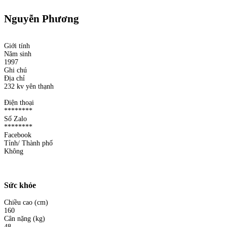
Nguyễn Phương
Giới tính
Năm sinh
1997
Ghi chú
Địa chỉ
232 kv yên thạnh
Điện thoại
********
Số Zalo
********
Facebook
Tỉnh/ Thành phố
Không
Sức khỏe
Chiều cao (cm)
160
Cân nặng (kg)
48