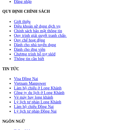
Đăng nhập
QUY ĐỊNH CHÍNH SÁCH
Giới thiệu
Điều khoản sử dụng dịch vụ
Chính sách bảo mật thông tin
Quy trình giải quyết tranh chấp.
Quy chế hoạt động
Dành cho nhà tuyển dụng
Dành cho ứng viên
Chương trình hỗ trợ xklđ
Thông tin cần biết
TIN TỨC
Visa Đồng Nai
Vietnam Manpower
Làm hộ chiếu ở Long Khánh
Công ty du lịch ở Long Khánh
Vé máy bay long khánh
Lý lịch tư pháp Long Khánh
Làm hộ chiếu Đồng Nai
Lý lịch tư pháp Đồng Nai
NGÔN NGỮ