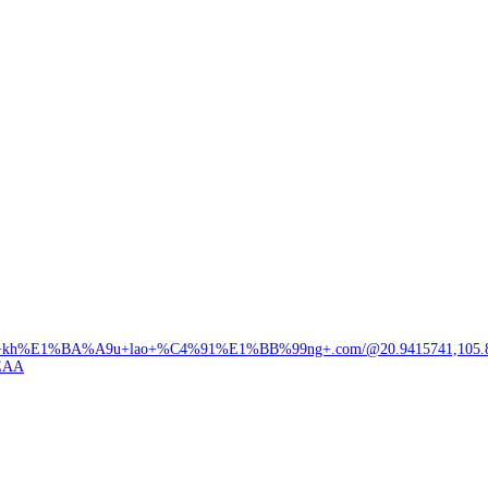
+kh%E1%BA%A9u+lao+%C4%91%E1%BB%99ng+.com/@20.9415741,105.84960
EAA