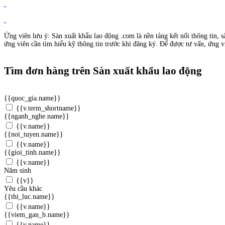
Ứng viên lưu ý: Sàn xuất khẩu lao động .com là nền tảng kết nối thông tin, s
ứng viên cần tìm hiểu kỹ thông tin trước khi đăng ký. Để được tư vấn, ứng vi
Tìm đơn hàng trên Sàn xuất khẩu lao động
{{quoc_gia.name}}
{{v.term_shortname}}
{{nganh_nghe.name}}
{{v.name}}
{{noi_tuyen.name}}
{{v.name}}
{{gioi_tinh.name}}
{{v.name}}
Năm sinh
{{v}}
Yêu cầu khác
{{thi_luc.name}}
{{v.name}}
{{viem_gan_b.name}}
{{v.name}}