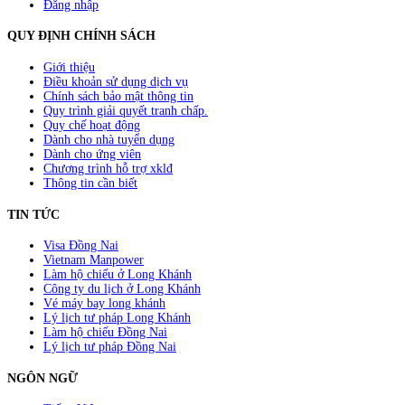
Đăng nhập
QUY ĐỊNH CHÍNH SÁCH
Giới thiệu
Điều khoản sử dụng dịch vụ
Chính sách bảo mật thông tin
Quy trình giải quyết tranh chấp.
Quy chế hoạt động
Dành cho nhà tuyển dụng
Dành cho ứng viên
Chương trình hỗ trợ xklđ
Thông tin cần biết
TIN TỨC
Visa Đồng Nai
Vietnam Manpower
Làm hộ chiếu ở Long Khánh
Công ty du lịch ở Long Khánh
Vé máy bay long khánh
Lý lịch tư pháp Long Khánh
Làm hộ chiếu Đồng Nai
Lý lịch tư pháp Đồng Nai
NGÔN NGỮ