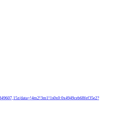
7,15z/data=!4m2!3m1!1s0x0:0x4949ceb68fef35e2?