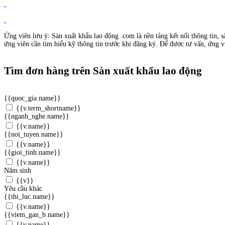
Ứng viên lưu ý: Sàn xuất khẩu lao động .com là nền tảng kết nối thông tin, s
ứng viên cần tìm hiểu kỹ thông tin trước khi đăng ký. Để được tư vấn, ứng vi
Tìm đơn hàng trên Sàn xuất khẩu lao động
{{quoc_gia.name}}
{{v.term_shortname}}
{{nganh_nghe.name}}
{{v.name}}
{{noi_tuyen.name}}
{{v.name}}
{{gioi_tinh.name}}
{{v.name}}
Năm sinh
{{v}}
Yêu cầu khác
{{thi_luc.name}}
{{v.name}}
{{viem_gan_b.name}}
{{v.name}}