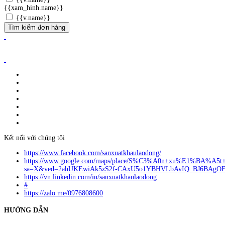
{{xam_hinh.name}}
{{v.name}}
Tìm kiếm đơn hàng
ĐĂNG KÝ WEBSITE TMĐT: 2023-0478/ĐK/TMĐT
CÔNG TY TNHH ANVIBI GROUP.
Giấy đăng ký kinh doanh số: 0110151964
Do Sở Kế hoạch & Đầu Tư Tp. Hà Nội cấp ngày 17/10/2022
Địa chỉ: Liên Hà, Đông Anh, Hà Nội.
Liên hệ quảng cáo:
info@anvibi.com
Hỗ trợ khách hàng:
Info@anvibi.com
Kết nối với chúng tôi
https://www.facebook.com/sanxuatkhaulaodong/
https://www.google.com/maps/place/S%C3%A0n+xu%E1%BA%A5t
sa=X&ved=2ahUKEwiAk5zS2f-CAxU5o1YBHVLbAvIQ_BJ6BAgO
https://vn.linkedin.com/in/sanxuatkhaulaodong
#
https://zalo.me/0976808600
HƯỚNG DẪN