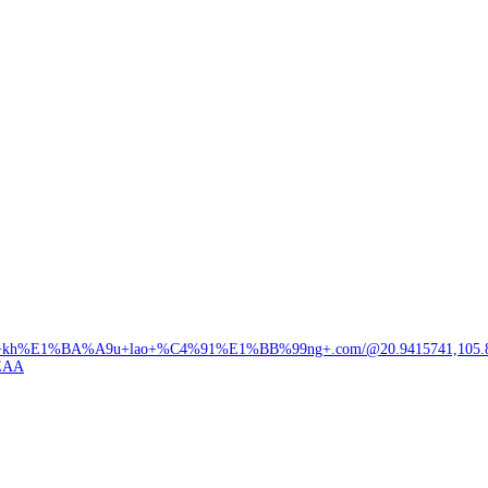
+kh%E1%BA%A9u+lao+%C4%91%E1%BB%99ng+.com/@20.9415741,105.84960
EAA