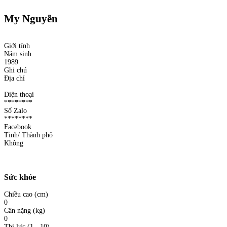
My Nguyễn
Giới tính
Năm sinh
1989
Ghi chú
Địa chỉ
Điện thoại
********
Số Zalo
********
Facebook
Tỉnh/ Thành phố
Không
Sức khỏe
Chiều cao (cm)
0
Cân nặng (kg)
0
Thị lực (1 - 10)