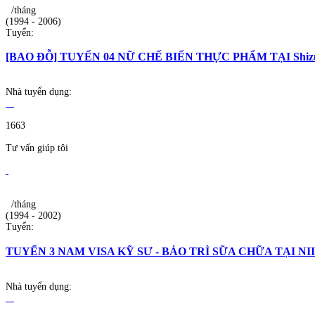
/tháng
(1994 - 2006)
Tuyển:
[BAO ĐỖ] TUYỂN 04 NỮ CHẾ BIẾN THỰC PHẨM TẠI Shiz
Nhà tuyển dụng:
1663
Tư vấn giúp tôi
/tháng
(1994 - 2002)
Tuyển:
TUYỂN 3 NAM VISA KỸ SƯ - BẢO TRÌ SỮA CHỮA TẠI NI
Nhà tuyển dụng: