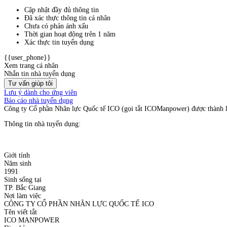
Cập nhật đầy đủ thông tin
Đã xác thực thông tin cá nhân
Chưa có phản ánh xấu
Thời gian hoạt động trên 1 năm
Xác thực tin tuyển dụng
{{user_phone}}
Xem trang cá nhân
Nhắn tin nhà tuyển dụng
Tư vấn giúp tôi
Lưu ý dành cho ứng viên
Báo cáo nhà tuyển dụng
Công ty Cổ phần Nhân lực Quốc tế ICO (gọi tắt ICOManpower) được thành lập
Thông tin nhà tuyển dụng:
Giới tính
Năm sinh
1991
Sinh sống tại
TP. Bắc Giang
Nơi làm việc
CÔNG TY CỔ PHẦN NHÂN LỰC QUỐC TẾ ICO
Tên viết tắt
ICO MANPOWER