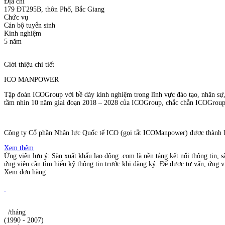
Địa chỉ
179 ĐT295B, thôn Phố, Bắc Giang
Chức vụ
Cán bộ tuyển sinh
Kinh nghiệm
5 năm
Giới thiệu chi tiết
ICO MANPOWER
Tập đoàn ICOGroup với bề dày kinh nghiệm trong lĩnh vực đào tạo, nhân sự, 
tầm nhìn 10 năm giai đoạn 2018 – 2028 của ICOGroup, chắc chắn ICOGroup s
Công ty Cổ phần Nhân lực Quốc tế ICO (gọi tắt ICOManpower) được thành lập
Xem thêm
Ứng viên lưu ý: Sàn xuất khẩu lao động .com là nền tảng kết nối thông tin, s
ứng viên cần tìm hiểu kỹ thông tin trước khi đăng ký. Để được tư vấn, ứng vi
Xem đơn hàng
/tháng
(1990 - 2007)