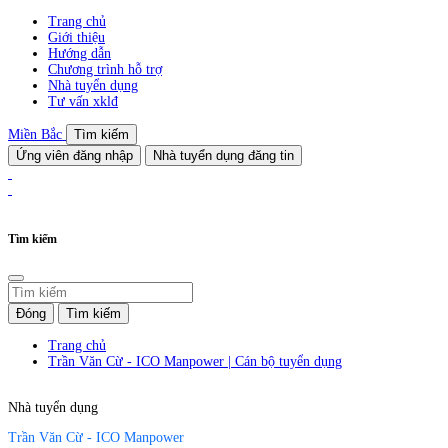
Trang chủ
Giới thiệu
Hướng dẫn
Chương trình hỗ trợ
Nhà tuyển dụng
Tư vấn xklđ
Miền Bắc
Tìm kiếm
Ứng viên đăng nhập
Nhà tuyển dụng đăng tin
Tìm kiếm
Đóng
Tìm kiếm
Trang chủ
Trần Văn Cừ - ICO Manpower | Cán bộ tuyển dụng
Nhà tuyển dụng
Trần Văn Cừ - ICO Manpower